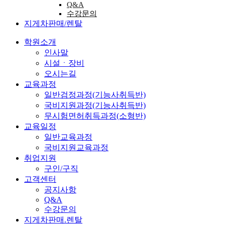
Q&A
수강문의
지게차판매/렌탈
학원소개
인사말
시설ㆍ장비
오시는길
교육과정
일반검정과정(기능사취득반)
국비지원과정(기능사취득반)
무시험면허취득과정(소형반)
교육일정
일반교육과정
국비지원교육과정
취업지원
구인/구직
고객센터
공지사항
Q&A
수강문의
지게차판매.렌탈