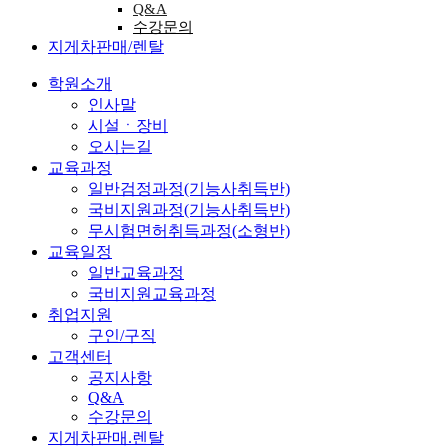
Q&A
수강문의
지게차판매/렌탈
학원소개
인사말
시설ㆍ장비
오시는길
교육과정
일반검정과정(기능사취득반)
국비지원과정(기능사취득반)
무시험면허취득과정(소형반)
교육일정
일반교육과정
국비지원교육과정
취업지원
구인/구직
고객센터
공지사항
Q&A
수강문의
지게차판매.렌탈