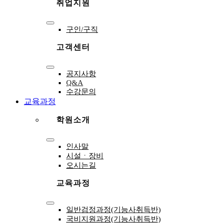
취업지원
Toggle
구인/구직
Navigation
고객센터
Toggle
공지사항
Navigation
Q&A
수강문의
교육과정
학원소개
Toggle
인사말
Navigation
시설ㆍ장비
오시는길
교육과정
Toggle
일반검정과정(기능사취득반)
Navigation
국비지원과정(기능사취득반)