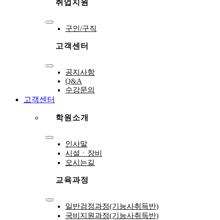
취업지원
Toggle
구인/구직
Navigation
고객센터
Toggle
공지사항
Navigation
Q&A
수강문의
고객센터
학원소개
Toggle
인사말
Navigation
시설ㆍ장비
오시는길
교육과정
Toggle
일반검정과정(기능사취득반)
Navigation
국비지원과정(기능사취득반)