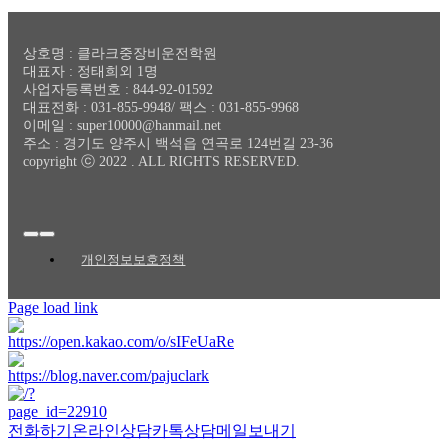
상호명 : 클라크중장비운전학원
대표자 : 정태희외 1명
사업자등록번호 : 844-92-01592
대표전화 : 031-855-9948/ 팩스 : 031-855-9968
이메일 : super10000@hanmail.net
주소 : 경기도 양주시 백석읍 연곡로 124번길 23-36
copyright ⓒ 2022 . ALL RIGHTS RESERVED.
Toggle
Navigation
개인정보보호정책
Page load link
전화하기
온라인상담
카톡상담
메일보내기