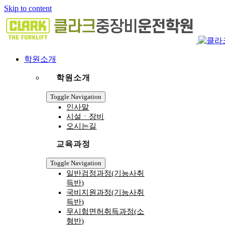
Skip to content
학원소개
학원소개
Toggle Navigation
인사말
시설ㆍ장비
오시는길
교육과정
Toggle Navigation
일반검정과정(기능사취
득반)
국비지원과정(기능사취
득반)
무시험면허취득과정(소
형반)