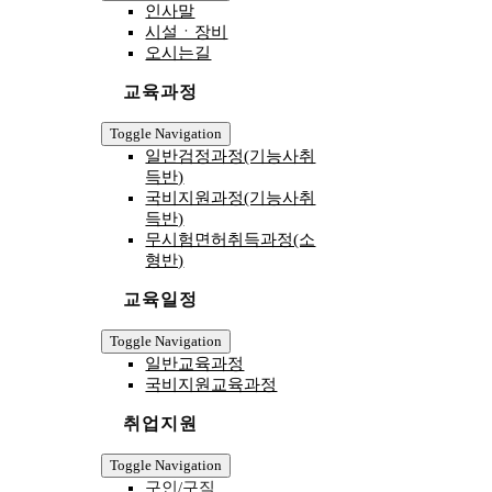
인사말
시설ㆍ장비
오시는길
교육과정
Toggle Navigation
일반검정과정(기능사취
득반)
국비지원과정(기능사취
득반)
무시험면허취득과정(소
형반)
교육일정
Toggle Navigation
일반교육과정
국비지원교육과정
취업지원
Toggle Navigation
구인/구직